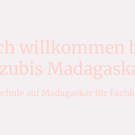
ch willkommen 
zubis Madagask
schule auf Madagaskar für Fachk
n bei der Integration und erledigen alle Aufgaben rund um das 
kennen!