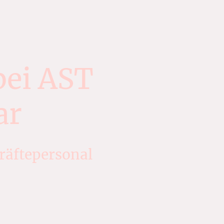
bei AST
ar
räftepersonal
Visum. Lernen Sie ihren Azubi